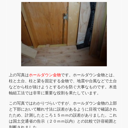
上の写真は
ホールダウン金物
です。ホールダウン金物とは、
柱と土台、柱と梁を固定する金物で、地震や台風などで土台
などから柱が抜けようとするのを防ぐ大事なものです。木造
軸組工法では非常に重要な役割を果たしています。
この写真ではわかりづらいですが、ホールダウン金物の上部
と下部において離れ寸法に誤差があるように目視で確認され
たため、計測したところ１５ｍｍの誤差がありました。これ
は国土交通省の告示（２０ｍｍ以内）との比較で許容範囲と
判断されました。